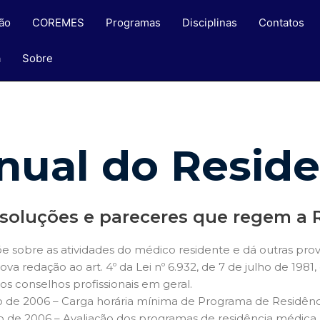
ão
COREMES
Programas
Disciplinas
Contatos
a
Sobre
nual do Reside
Resoluções e pareceres que regem a
põe sobre as atividades do médico residente e dá outras prov
ova redação ao art. 4º da Lei nº 6.932, de 7 de julho de 198
aos conselhos profissionais em geral.
 de 2006 – Carga horária mínima de Programa de Residên
de 2006 – Avaliação dos programas de residência médica.