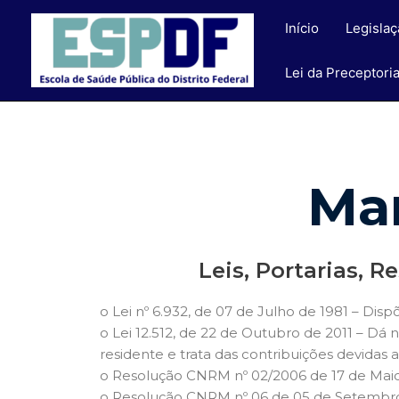
Ir
Início
Legislaç
para
o
Lei da Preceptori
conteúdo
Ma
Leis, Portarias, 
o Lei nº 6.932, de 07 de Julho de 1981 – Dis
o Lei 12.512, de 22 de Outubro de 2011 – Dá n
residente e trata das contribuições devidas 
o Resolução CNRM nº 02/2006 de 17 de Maio
o Resolução CNRM nº 06 de 05 de Setembro 